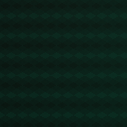
### **希罗的成功背后：案例分析**
深度分析希罗的成功，不难发现其中有多个关键因
他曾在采访中提到，自己每场比赛结束后都会进
决。这种努力在本赛季已然看到效果。
此外，希罗的心理素质也是其爆发的重要因素。
现回应质疑。从数据上看，他的场均得分、助攻
场上无法被忽视。
迈阿密热火的战术体系也是希罗适应发展的重要
时让他在关键时刻享有自由创造空间的权力。这
### **关键词总结**