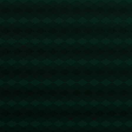
相关文章
quan28.cc：颁奖现场！杨文龙、姜鑫杰
近8成控球
包揽亚冬会单板滑雪男子大跳台金银牌
踢的不是足球
环球时报-环球网.
1777
1901
2025 / 09 / 26