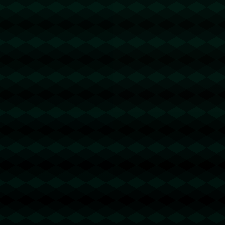
@回
@回
irm.com/
@回
aptlawfirm.com/
@回
9.com
@回