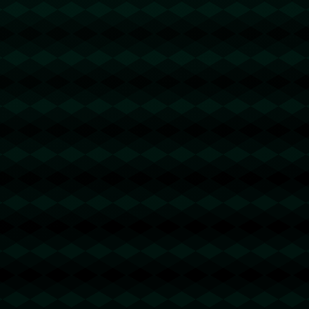
复
复
复
复
复