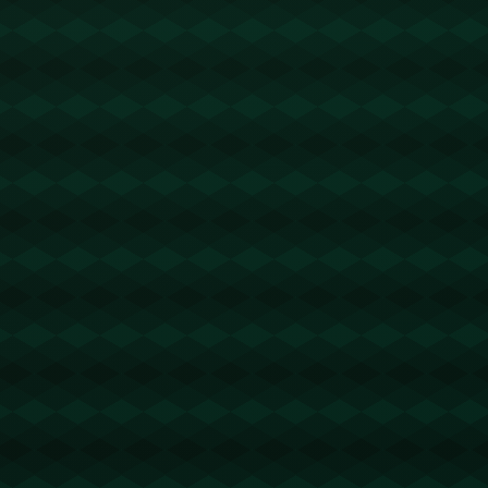
其**连续两场30+的表现**，彰显了自己在NBA中的崛起势
关键，此外他的**全面性表现**和**心理素质成熟**进一步巩
火队重要的进攻利器，也让人们对他的未来表现充满期待。
章，于2025-07-12，由
Ry3mYIM0l77yV0nv
发表，共 159
如有疑问，请联系我们
609.html
下一篇:
应商.
28圈：德转列德甲最贵阵容：凯恩领衔拜仁六人入
选，维尔茨在列.